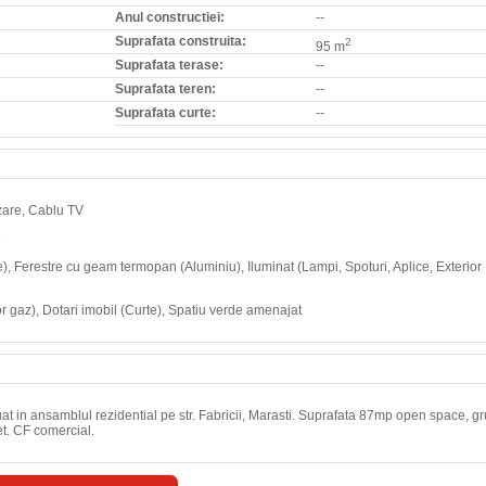
Anul constructiei:
--
Suprafata construita:
2
95 m
Suprafata terase:
--
Suprafata teren:
--
Suprafata curte:
--
izare, Cablu TV
e
ie), Ferestre cu geam termopan (Aluminiu), Iluminat (Lampi, Spoturi, Aplice, Exterior
 gaz), Dotari imobil (Curte), Spatiu verde amenajat
tuat in ansamblul rezidential pe str. Fabricii, Marasti. Suprafata 87mp open space, g
et. CF comercial.