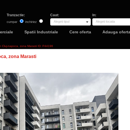
Tranzactie:
Caut:
In:
Alegeti tipul
Alegeti locatia
cumpar
inchiriez
erciale
Spatii Industriale
Cere oferta
Adauga ofert
 in Cluj-napoca, zona Marasti ID: P44196
oca, zona Marasti