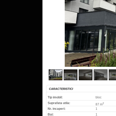
CARACTERISTICI
Tip imobil:
bloc
Suprafata utila:
2
87 m
Nr. incaperi:
1
Bai:
1