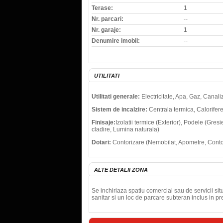
Terase:
1
Nr. parcari:
--
Nr. garaje:
1
Denumire imobil:
--
UTILITATI
Utilitati generale:
Electricitate, Apa, Gaz, Canal
Sistem de incalzire:
Centrala termica, Calorifer
Finisaje:
Izolatii termice (Exterior), Podele (Gres
cladire, Lumina naturala)
Dotari:
Contorizare (Nemobilat, Apometre, Contor
ALTE DETALII ZONA
Se inchiriaza spatiu comercial sau de servicii si
sanitar si un loc de parcare subteran inclus in pr