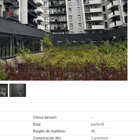
Clasa birouri:
--
Etaj:
parter/8
Regim de inaltime:
8E
Constructie din:
Caramida