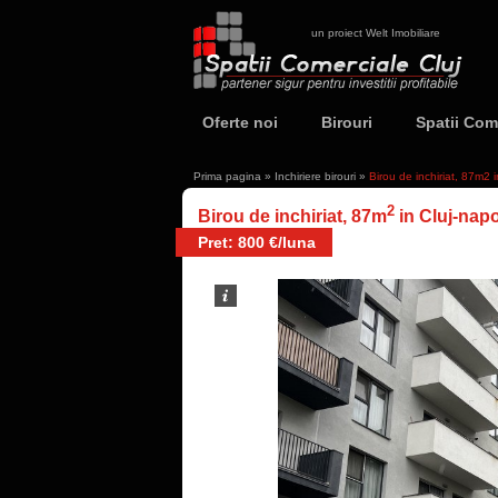
un proiect Welt Imobiliare
Oferte noi
Birouri
Spatii Com
Prima pagina
»
Inchiriere birouri
»
Birou de inchiriat, 87m2
2
Birou de inchiriat, 87m
in Cluj-nap
Pret: 800 €/luna