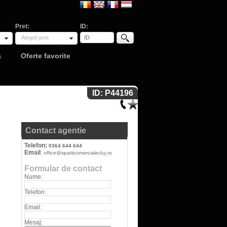
Pret:
ID:
Alegeti pret
a
Oferte favorite
ID: P44196
Contact agentie
Telefon:
0364 644 644
Email
:
office@spatiicomercialecluj.ro
Formular de contact
Nume:
Telefon:
Email:
Mesaj: