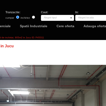
Tranzactie:
Caut:
In:
Alegeti tipul
Alegeti locatia
cumpar
inchiriez
erciale
Spatii Industriale
Cere oferta
Adauga ofert
al de inchiriat, 905m2 in Jucu ID: P45311
in Jucu