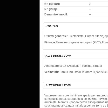
Nr. parcari:
2
Nr. garaje:
--
Denumire imobil:
--
UTILITATI
Utilitati generale:
Electricitate, Curent trifazic,
Finisaje:
Ferestre cu geam termopan (PVC), Ilumin
ALTE DETALII ZONA
Amenajare strazi (Asfaltate), Iluminat stradal
Vecinatati:
Parcul Industrial Tetarom III, fabrici
ALTE DETALII ZONA
Va prezentam spre inchiriere spatiu pentru product
constructie noua, suprafata la sol 905mp, H=6m, l
automate, hidranti - podea beton elicopterizat, us
structura metalica gata instalata pentru zona de bi