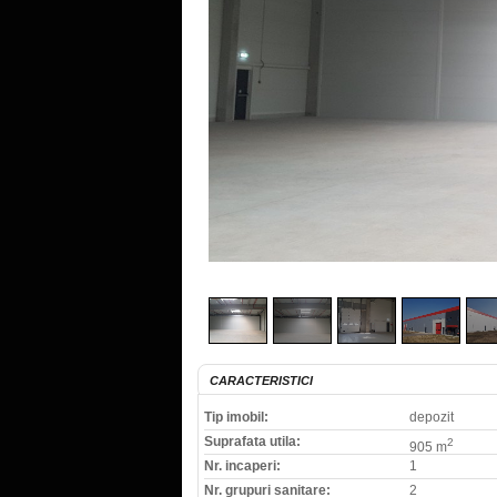
CARACTERISTICI
Tip imobil:
depozit
Suprafata utila:
2
905 m
Nr. incaperi:
1
Nr. grupuri sanitare:
2