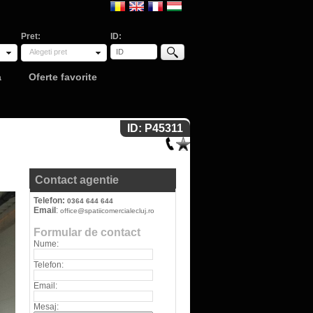
Pret:
ID:
Alegeti pret
a
Oferte favorite
ID: P45311
Contact agentie
Telefon:
0364 644 644
Email
:
office@spatiicomercialecluj.ro
Formular de contact
Nume:
Telefon:
Email:
Mesaj: