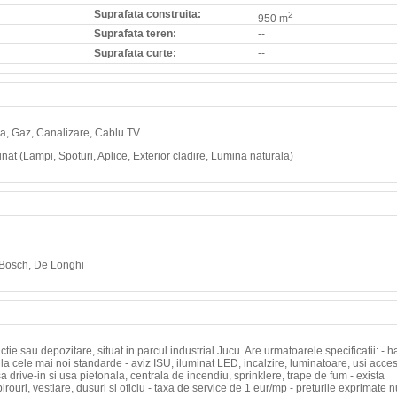
Suprafata construita:
2
950 m
Suprafata teren:
--
Suprafata curte:
--
 Apa, Gaz, Canalizare, Cablu TV
at (Lampi, Spoturi, Aplice, Exterior cladire, Lumina naturala)
le Bosch, De Longhi
ie sau depozitare, situat in parcul industrial Jucu. Are urmatoarele specificatii: - h
a cele mai noi standarde - aviz ISU, iluminat LED, incalzire, luminatoare, usi acce
a drive-in si usa pietonala, centrala de incendiu, sprinklere, trape de fum - exista
rouri, vestiare, dusuri si oficiu - taxa de service de 1 eur/mp - preturile exprimate n