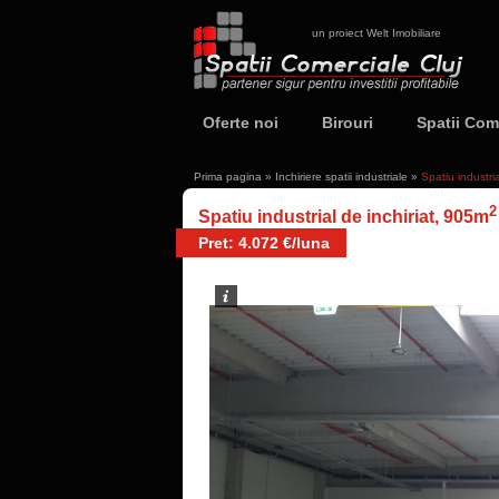
un proiect Welt Imobiliare
Oferte noi
Birouri
Spatii Com
Prima pagina
»
Inchiriere spatii industriale
»
Spatiu industri
2
Spatiu industrial de inchiriat, 905m
Pret: 4.072 €/luna