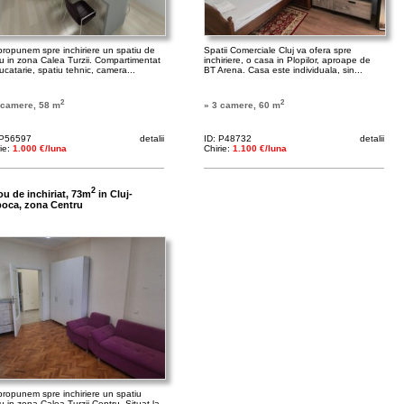
propunem spre inchiriere un spatiu de
Spatii Comerciale Cluj va ofera spre
ou in zona Calea Turzii. Compartimentat
inchiriere, o casa in Plopilor, aproape de
ucatarie, spatiu tehnic, camera...
BT Arena. Casa este individuala, sin...
2
2
 camere, 58 m
» 3 camere, 60 m
 P56597
detalii
ID: P48732
detalii
rie:
1.000 €/luna
Chirie:
1.100 €/luna
2
ou de inchiriat, 73m
in Cluj-
oca, zona Centru
propunem spre inchiriere un spatiu
u in zona Calea Turzii-Centru. Situat la