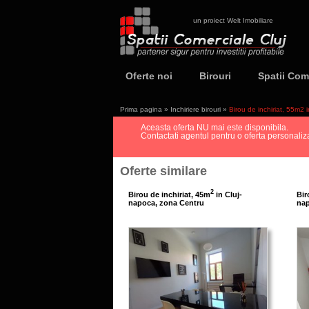
un proiect Welt Imobiliare
Oferte noi
Birouri
Spatii Com
Prima pagina
»
Inchiriere birouri
»
Birou de inchiriat, 55m2
Aceasta oferta NU mai este disponibila.
Contactati agentul pentru o oferta personalizat
Oferte similare
2
Birou de inchiriat, 45m
in Cluj-
Bir
napoca, zona Centru
nap