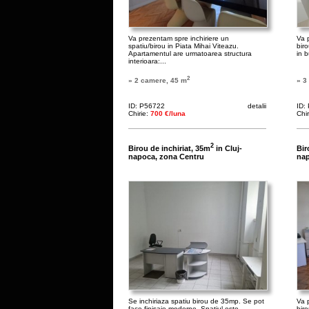
Va prezentam spre inchiriere un
Va 
spatiu/birou in Piata Mihai Viteazu.
bir
Apartamentul are urmatoarea structura
in b
interioara:...
2
» 2 camere, 45 m
» 3
ID: P56722
detalii
ID:
Chirie:
700 €/luna
Chi
2
Birou de inchiriat, 35m
in Cluj-
Bir
napoca, zona Centru
nap
Se inchiriaza spatiu birou de 35mp. Se pot
Va 
face finisaje moderne. Spațiul este
biro