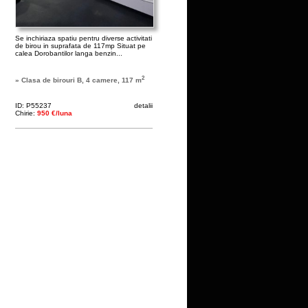
Se inchiriaza spatiu pentru diverse activitati
de birou in suprafata de 117mp Situat pe
calea Dorobantilor langa benzin...
2
» Clasa de birouri B, 4 camere, 117 m
ID: P55237
detalii
Chirie:
950 €/luna