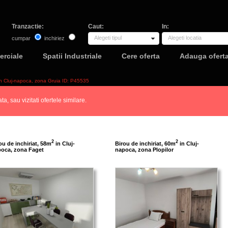
Tranzactie:
Caut:
In:
Alegeti tipul
Alegeti locatia
cumpar
inchiriez
erciale
Spatii Industriale
Cere oferta
Adauga ofert
 in Cluj-napoca, zona Gruia ID: P45535
a, sau vizitati ofertele similare.
2
2
ou de inchiriat, 58m
in Cluj-
Birou de inchiriat, 60m
in Cluj-
oca, zona Faget
napoca, zona Plopilor