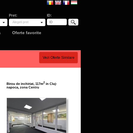
Pret:
ID:
Alegeti pret
a
Oferte favorite
Vezi Oferte Similare
2
Birou de inchiriat, 117m
in Cluj-
napoca, zona Centru