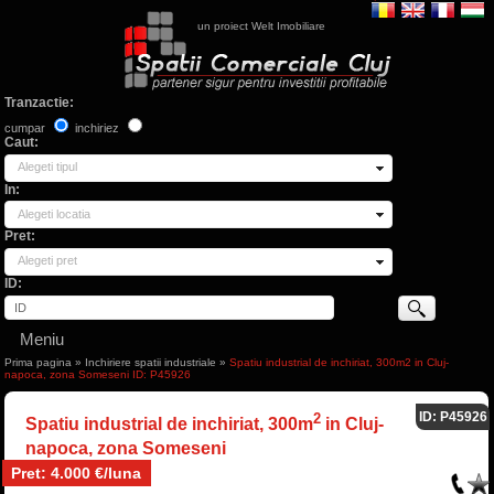
un proiect Welt Imobiliare
Tranzactie:
cumpar
inchiriez
Caut:
Alegeti tipul
In:
Alegeti locatia
Pret:
Alegeti pret
ID:
Meniu
Prima pagina
»
Inchiriere spatii industriale
»
Spatiu industrial de inchiriat, 300m2 in Cluj-
napoca, zona Someseni ID: P45926
ID: P45926
2
Spatiu industrial de inchiriat, 300m
in Cluj-
napoca, zona Someseni
Pret: 4.000 €/luna