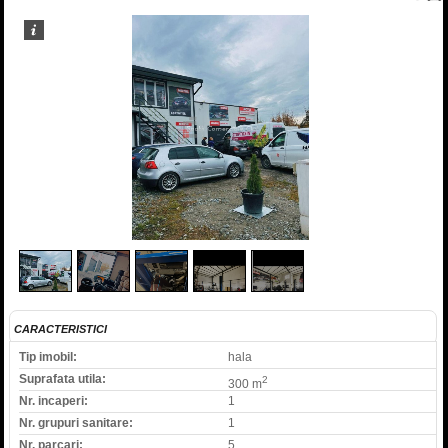
1
/
5
CARACTERISTICI
Tip imobil:
hala
Suprafata utila:
2
300 m
Nr. incaperi:
1
Nr. grupuri sanitare:
1
Nr. parcari:
5