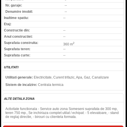
Nr. garaje:
--
Denumire imobil:
--
Inaltime spatiu:
--
Etaj:
Constructie din:
--
Anul constructiei:
--
Suprafata construita:
2
360 m
Suprafata teren:
--
Suprafata curte:
--
UTILITATI
Utilitati generale:
Electricitate, Curent trifazic, Apa, Gaz, Canalizare
Sistem de incalzire:
Centrala termica
ALTE DETALII ZONA
Activitate functionala - Service auto zona Someseni suprafata de 300 mp,
teren 750 mp., Se inchiriaza complet utilat / echipat: - 5 elevatoare, - stand
de reglaj directie, - birouri cu clientela formata.