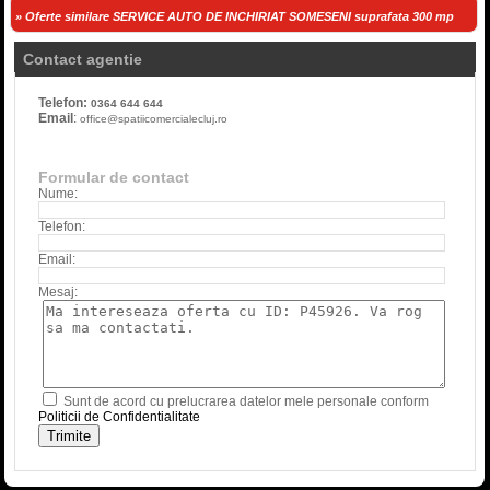
» Oferte similare SERVICE AUTO DE INCHIRIAT SOMESENI suprafata 300 mp
Contact agentie
Telefon:
0364 644 644
Email
:
office@spatiicomercialecluj.ro
Formular de contact
Nume:
Telefon:
Email:
Mesaj:
Sunt de acord cu prelucrarea datelor mele personale conform
Politicii de Confidentialitate