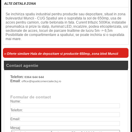
ALTE DETALII ZONA
Se inchiriza spatiu industrial pentru productie sau depozitare, situat in zona
bulevardul Muncii - CUG Spatiul are o suprafata la sol de 650mp, usa de
acces pentru camion, curte betonata in fata. Curent trifazic 500Kw, instalatie
pneumatica si prize la stalp, iluminat LED, incalzire, podea elicopterizata, usi
sectionale de acces, locuri de parcare Inaltime de lucru 5m -> 6,5m
Posibilitate de compartimentare a spatiului, se poate inchiria si o suprafata
mai mare.
» Oferte similare Hala de depozitare si productie 650mp, zona blvd Muncii
Contact agentie
Telefon:
0364 644 644
Email
:
office@spatiicomercialecluj.ro
Formular de contact
Nume:
Telefon:
Email:
Mesaj: