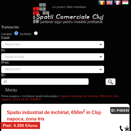
un proiect Welt Imobiliare
Tranzactie:
cumpar
inchiriez
Caut:
Alegeti tipul
In:
Alegeti locatia
Pret:
Alegeti pret
ID:
Meniu
Prima pagina
»
Inchiriere spatii industriale
»
Spatiu industrial de inchiriat, 650m2 in Cluj-
napoca, zona Iris ID: P46949
ID: P46949
2
Spatiu industrial de inchiriat, 650m
in Cluj-
napoca, zona Iris
Pret: 4.350 €/luna