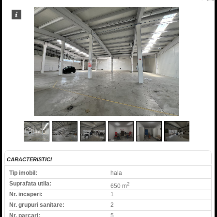
1
/
7
CARACTERISTICI
Tip imobil:
hala
Suprafata utila:
2
650 m
Nr. incaperi:
1
Nr. grupuri sanitare:
2
Nr. parcari:
5