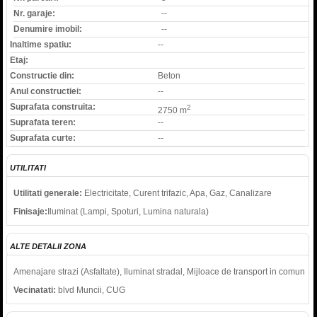
Nr. garaje:
--
Denumire imobil:
--
Inaltime spatiu:
--
Etaj:
Constructie din:
Beton
Anul constructiei:
--
Suprafata construita:
2
2750 m
Suprafata teren:
--
Suprafata curte:
--
UTILITATI
Utilitati generale:
Electricitate, Curent trifazic, Apa, Gaz, Canalizare
Finisaje:
Iluminat (Lampi, Spoturi, Lumina naturala)
ALTE DETALII ZONA
Amenajare strazi (Asfaltate), Iluminat stradal, Mijloace de transport in comun
Vecinatati:
blvd Muncii, CUG