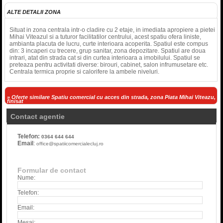
ALTE DETALII ZONA
Situat in zona centrala intr-o cladire cu 2 etaje, in imediata apropiere a pietei
Mihai Viteazul si a tuturor facilitatilor centrului, acest spatiu ofera liniste,
ambianta placuta de lucru, curte interioara acoperita. Spatiul este compus
din: 3 incaperi cu trecere, grup sanitar, zona depozitare. Spatiul are doua
intrari, atat din strada cat si din curtea interioara a imobilului. Spatiul se
preteaza pentru activitati diverse: birouri, cabinet, salon infrumusetare etc.
Centrala termica proprie si calorifere la ambele niveluri.
» Oferte similare Spatiu comercial cu acces din strada, zona Piata Mihai Viteazu,
finisat
Contact agentie
Telefon:
0364 644 644
Email
:
office@spatiicomercialecluj.ro
Formular de contact
Nume:
Telefon:
Email:
Mesaj: