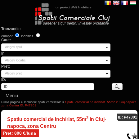
un proiect Welt Imobiliare
Tranzactie:
cumpar
inchiriez
Caut:
Alegeti tipul
In:
Alegeti locatia
Pret:
Alegeti pret
ID:
Meniu
Prima pagina
»
Inchiriere spatii comerciale
»
Spatiu comercial de inchiriat, 55m2 in Cluj-napoca,
zona Centru ID: P47301
ID: P47301
2
Spatiu comercial de inchiriat, 55m
in Cluj-
napoca, zona Centru
Pret: 800 €/luna