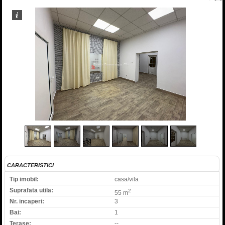
1
/
10
CARACTERISTICI
Tip imobil:
casa/vila
Suprafata utila:
2
55 m
Nr. incaperi:
3
Bai:
1
Terase:
--