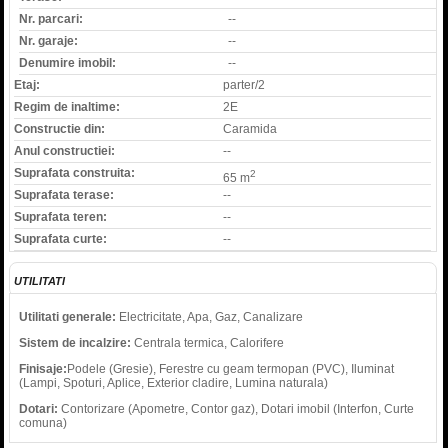
Nr. parcari:
--
Nr. garaje:
--
Denumire imobil:
--
Etaj:
parter/2
Regim de inaltime:
2E
Constructie din:
Caramida
Anul constructiei:
--
Suprafata construita:
2
65 m
Suprafata terase:
--
Suprafata teren:
--
Suprafata curte:
--
UTILITATI
Utilitati generale:
Electricitate, Apa, Gaz, Canalizare
Sistem de incalzire:
Centrala termica, Calorifere
Finisaje:
Podele (Gresie), Ferestre cu geam termopan (PVC), Iluminat
(Lampi, Spoturi, Aplice, Exterior cladire, Lumina naturala)
Dotari:
Contorizare (Apometre, Contor gaz), Dotari imobil (Interfon, Curte
comuna)