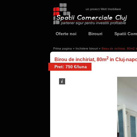
un proiect Welt Imobiliare
Oferte noi
Birouri
Spatii Com
Prima pagina
»
Inchiriere birouri
»
Birou de inchiriat, 80m2
2
Birou de inchiriat, 80m
in Cluj-nap
Pret: 750 €/luna