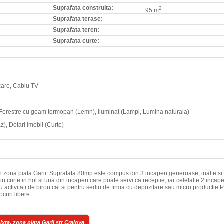
Suprafata construita:
2
95 m
Suprafata terase:
--
Suprafata teren:
--
Suprafata curte:
--
izare, Cablu TV
e
, Ferestre cu geam termopan (Lemn), Iluminat (Lampi, Lumina naturala)
), Dotari imobil (Curte)
 in zona piata Garii. Suprafata 80mp este compus din 3 incaperi generoase, inalte si 
n curte in hol si una din incaperi care poate servi ca receptie, iar celelalte 2 incape
tru activitati de birou cat si pentru sediu de firma cu depozitare sau micro productie 
ocuri libere
ixta, zona piata Garii str Craiova