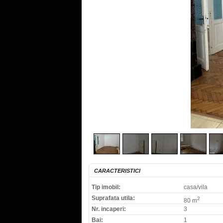
CARACTERISTICI
Tip imobil:
casa/vila
Suprafata utila:
2
80 m
Nr. incaperi:
3
Bai:
1