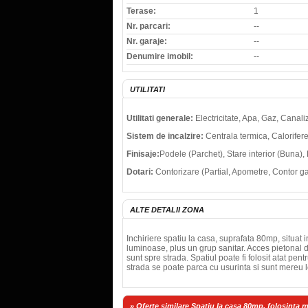
Terase:
1
Nr. parcari:
--
Nr. garaje:
--
Denumire imobil:
--
UTILITATI
Utilitati generale:
Electricitate, Apa, Gaz, Canal
Sistem de incalzire:
Centrala termica, Calorifer
Finisaje:
Podele (Parchet), Stare interior (Buna)
Dotari:
Contorizare (Partial, Apometre, Contor gaz
ALTE DETALII ZONA
Inchiriere spatiu la casa, suprafata 80mp, situat
luminoase, plus un grup sanitar. Acces pietonal di
sunt spre strada. Spatiul poate fi folosit atat pen
strada se poate parca cu usurinta si sunt mereu l
» Oferte similare Spatiu la casa 80mp, folosinta m