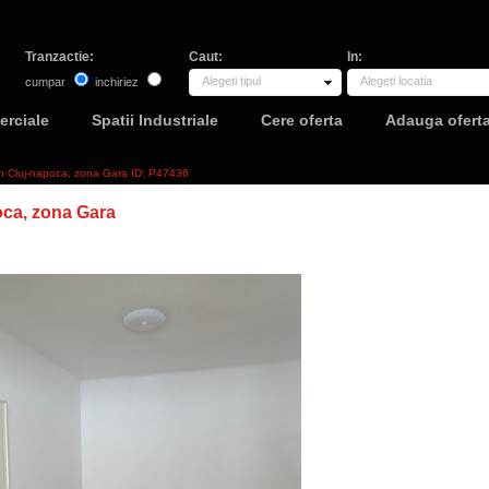
Tranzactie:
Caut:
In:
Alegeti tipul
Alegeti locatia
cumpar
inchiriez
erciale
Spatii Industriale
Cere oferta
Adauga ofert
 in Cluj-napoca, zona Gara ID: P47436
oca, zona Gara