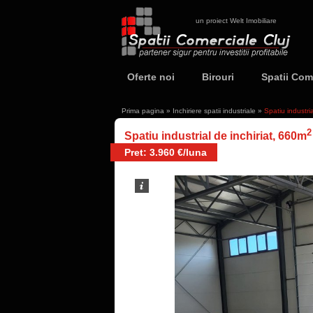
un proiect Welt Imobiliare
Oferte noi
Birouri
Spatii Com
Prima pagina
»
Inchiriere spatii industriale
»
Spatiu industri
2
Spatiu industrial de inchiriat, 660m
Pret: 3.960 €/luna