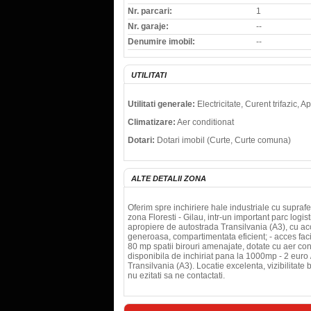
Nr. parcari:
1
Nr. garaje:
--
Denumire imobil:
--
UTILITATI
Utilitati generale:
Electricitate, Curent trifazic, 
Climatizare:
Aer conditionat
Dotari:
Dotari imobil (Curte, Curte comuna)
ALTE DETALII ZONA
Oferim spre inchiriere hale industriale cu supraf
zona Floresti - Gilau, intr-un important parc logis
apropiere de autostrada Transilvania (A3), cu acc
generoasa, compartimentata eficient; - acces facil
80 mp spatii birouri amenajate, dotate cu aer cond
disponibila de inchiriat pana la 1000mp - 2 euro
Transilvania (A3). Locatie excelenta, vizibilitate 
nu ezitati sa ne contactati.