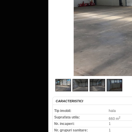
CARACTERISTICI
Tip imobil:
hala
Suprafata utila:
2
660 m
Nr. incaperi:
1
Nr. grupuri sanitare:
1