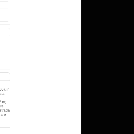
0), in
ata
7 m; -
are
ostrada
nare