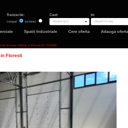
Tranzactie:
Caut:
In:
Alegeti tipul
Alegeti locatia
cumpar
inchiriez
erciale
Spatii Industriale
Cere oferta
Adauga ofert
al de inchiriat, 660m2 in Floresti ID: P47899
in Floresti