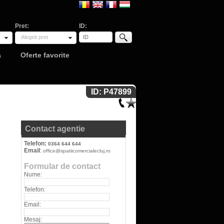
Pret:
ID:
Alegeti pret
a
Oferte favorite
ID: P47899
Contact agentie
Telefon:
0364 644 644
Email
:
office@spatiicomercialecluj.ro
Formular de contact
Nume:
Telefon:
Email:
Mesaj: