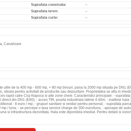
Suprafata construita:
--
Suprafata teren:
--
Suprafata curte:
--
Apa, Canalizare
ete utile de la 400 mp - 600 mp, + 80 mp birouri, pana la 2000 mp situata pe DN1 (E6
tic, ideala pentru activitati de productie sau depozitare. Proprietatea se afla in imedi
es rapid catre Cluj-Napoca si alte zone cheie. Caracteristici principale: - suprafata
 direct din DN1 (E60); - acces TIR, poarta industriala latime 4.40m; - inaltime hala 
itionat - 8 euro / mp; - grupuri sanitare si vestiar pentru personal; - suprafata parc
 / mp / luna; - se percepe o taxa service charge de 300 euro/luna; - aproape de aut
buna si infrastructura dezvoltata. Hala este diponibila imediat. Pentru detalii si vizio