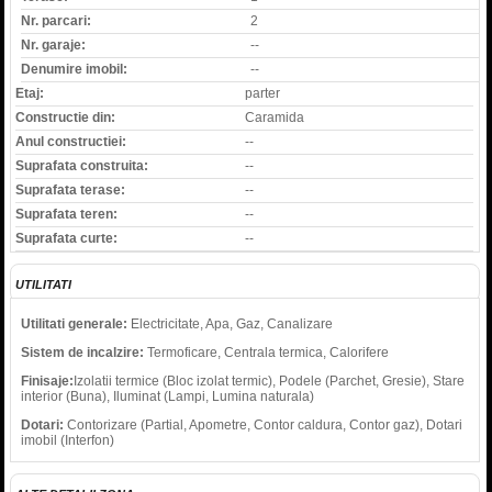
Nr. parcari:
2
Nr. garaje:
--
Denumire imobil:
--
Etaj:
parter
Constructie din:
Caramida
Anul constructiei:
--
Suprafata construita:
--
Suprafata terase:
--
Suprafata teren:
--
Suprafata curte:
--
UTILITATI
Utilitati generale:
Electricitate, Apa, Gaz, Canalizare
Sistem de incalzire:
Termoficare, Centrala termica, Calorifere
Finisaje:
Izolatii termice (Bloc izolat termic), Podele (Parchet, Gresie), Stare
interior (Buna), Iluminat (Lampi, Lumina naturala)
Dotari:
Contorizare (Partial, Apometre, Contor caldura, Contor gaz), Dotari
imobil (Interfon)