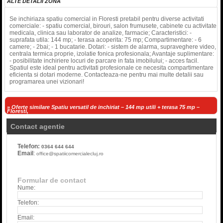
ALTE DETALII ZONA
Se inchiriaza spatiu comercial in Floresti pretabil pentru diverse activitati
comerciale: - spatiu comercial, birouri, salon frumusete, cabinete cu activitate
medicala, clinica sau laborator de analize, farmacie; Caracteristici: -
suprafata utila: 144 mp; - terasa acoperita: 75 mp; Compartimentare: - 6
camere; - 2bai; - 1 bucatarie. Dotari: - sistem de alarma, supraveghere video,
centrala termica proprie, izolatie fonica profesionala; Avantaje suplimentare:
- posibilitate inchiriere locuri de parcare in fata imobilului; - acces facil.
Spatiul este ideal pentru activitati profesionale ce necesita compartimentare
eficienta si dotari moderne. Contacteaza-ne pentru mai multe detalii sau
programarea unei vizionari!
» Oferte similare Spatiu versatil de inchiriat – 144 mp utili + terasa 75 mp –
Floresti,
Contact agentie
Telefon:
0364 644 644
Email
:
office@spatiicomercialecluj.ro
Formular de contact
Nume:
Telefon:
Email: