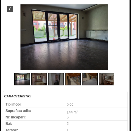
1
/
7
CARACTERISTICI
Tip imobil:
bloc
Suprafata utila:
2
144 m
Nr. incaperi:
6
Bai:
2
Terase:
1