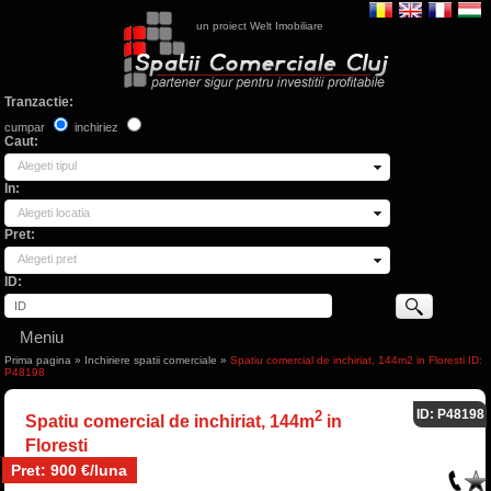
un proiect Welt Imobiliare
Tranzactie:
cumpar
inchiriez
Caut:
Alegeti tipul
In:
Alegeti locatia
Pret:
Alegeti pret
ID:
Meniu
Prima pagina
»
Inchiriere spatii comerciale
»
Spatiu comercial de inchiriat, 144m2 in Floresti ID:
P48198
ID: P48198
2
Spatiu comercial de inchiriat, 144m
in
Floresti
Pret: 900 €/luna