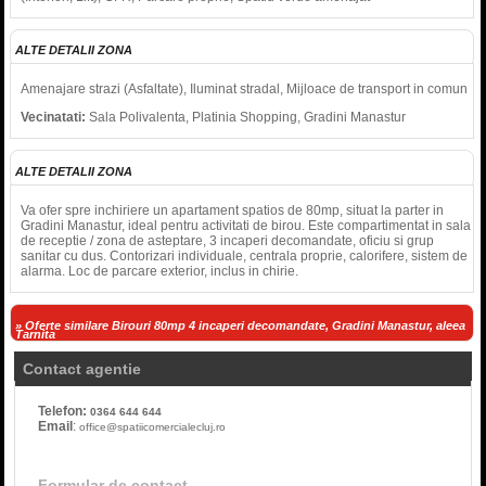
ALTE DETALII ZONA
Amenajare strazi (Asfaltate), Iluminat stradal, Mijloace de transport in comun
Vecinatati:
Sala Polivalenta, Platinia Shopping, Gradini Manastur
ALTE DETALII ZONA
Va ofer spre inchiriere un apartament spatios de 80mp, situat la parter in
Gradini Manastur, ideal pentru activitati de birou. Este compartimentat in sala
de receptie / zona de asteptare, 3 incaperi decomandate, oficiu si grup
sanitar cu dus. Contorizari individuale, centrala proprie, calorifere, sistem de
alarma. Loc de parcare exterior, inclus in chirie.
» Oferte similare Birouri 80mp 4 incaperi decomandate, Gradini Manastur, aleea
Tarnita
Contact agentie
Telefon:
0364 644 644
Email
:
office@spatiicomercialecluj.ro
Formular de contact