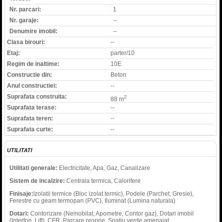
Nr. parcari:
1
Nr. garaje:
--
Denumire imobil:
--
Clasa birouri:
--
Etaj:
parter/10
Regim de inaltime:
10E
Constructie din:
Beton
Anul constructiei:
--
Suprafata construita:
2
88 m
Suprafata terase:
--
Suprafata teren:
--
Suprafata curte:
--
UTILITATI
Utilitati generale:
Electricitate, Apa, Gaz, Canalizare
Sistem de incalzire:
Centrala termica, Calorifere
Finisaje:
Izolatii termice (Bloc izolat termic), Podele (Parchet, Gresie),
Ferestre cu geam termopan (PVC), Iluminat (Lumina naturala)
Dotari:
Contorizare (Nemobilat, Apometre, Contor gaz), Dotari imobil
(Interfon, Lift), CFR, Parcare proprie, Spatiu verde amenajat