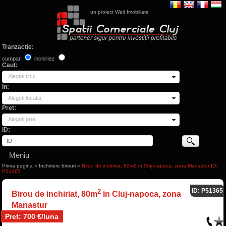
un proiect Welt Imobiliare
Tranzactie:
cumpar
inchiriez
Caut:
Alegeti tipul
In:
Alegeti locatia
Pret:
Alegeti pret
ID:
Meniu
Prima pagina
»
Inchiriere birouri
»
Birou de inchiriat, 80m2 in Cluj-napoca, zona Manastur ID:
P51365
ID: P51365
2
Birou de inchiriat, 80m
in Cluj-napoca, zona
Manastur
Pret: 700 €/luna