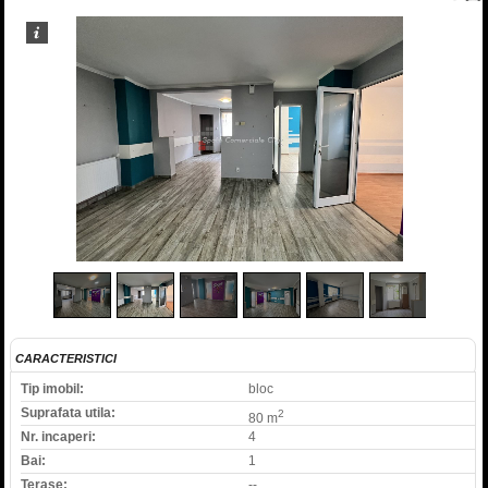
2
/
11
CARACTERISTICI
Tip imobil:
bloc
Suprafata utila:
2
80 m
Nr. incaperi:
4
Bai:
1
Terase:
--