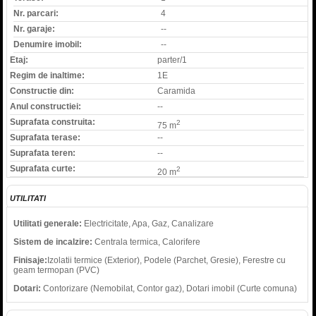
Nr. parcari:
4
Nr. garaje:
--
Denumire imobil:
--
Etaj:
parter/1
Regim de inaltime:
1E
Constructie din:
Caramida
Anul constructiei:
--
Suprafata construita:
2
75 m
Suprafata terase:
--
Suprafata teren:
--
Suprafata curte:
2
20 m
UTILITATI
Utilitati generale:
Electricitate, Apa, Gaz, Canalizare
Sistem de incalzire:
Centrala termica, Calorifere
Finisaje:
Izolatii termice (Exterior), Podele (Parchet, Gresie), Ferestre cu
geam termopan (PVC)
Dotari:
Contorizare (Nemobilat, Contor gaz), Dotari imobil (Curte comuna)