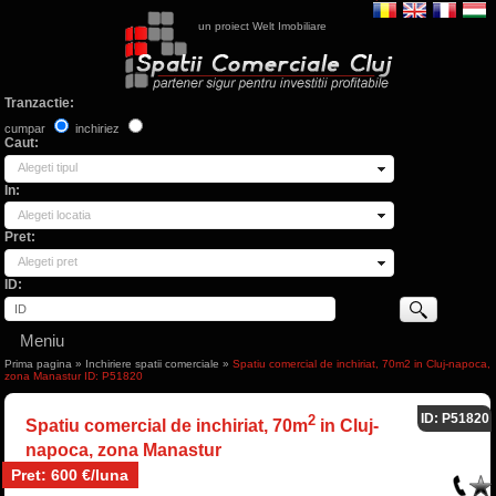
un proiect Welt Imobiliare
Tranzactie:
cumpar
inchiriez
Caut:
Alegeti tipul
In:
Alegeti locatia
Pret:
Alegeti pret
ID:
Meniu
Prima pagina
»
Inchiriere spatii comerciale
»
Spatiu comercial de inchiriat, 70m2 in Cluj-napoca,
zona Manastur ID: P51820
ID: P51820
2
Spatiu comercial de inchiriat, 70m
in Cluj-
napoca, zona Manastur
Pret: 600 €/luna