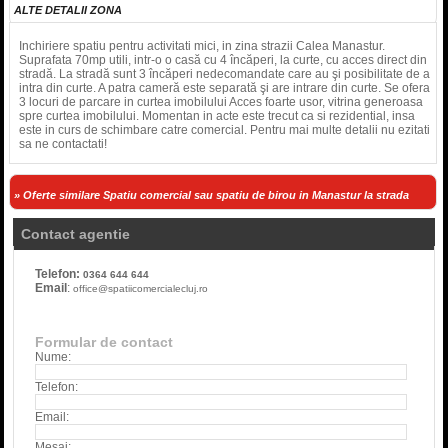
ALTE DETALII ZONA
Inchiriere spatiu pentru activitati mici, in zina strazii Calea Manastur.
Suprafata 70mp utili, intr-o o casă cu 4 încăperi, la curte, cu acces direct din
stradă. La stradă sunt 3 încăperi nedecomandate care au şi posibilitate de a
intra din curte. A patra cameră este separată şi are intrare din curte. Se ofera
3 locuri de parcare in curtea imobilului Acces foarte usor, vitrina generoasa
spre curtea imobilului. Momentan in acte este trecut ca si rezidential, insa
este in curs de schimbare catre comercial. Pentru mai multe detalii nu ezitati
sa ne contactati!
» Oferte similare Spatiu comercial sau spatiu de birou in Manastur la strada
Contact agentie
Telefon:
0364 644 644
Email
:
office@spatiicomercialecluj.ro
Formular de contact
Nume:
Telefon:
Email:
Mesaj: