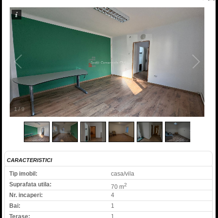
1
/
9
CARACTERISTICI
Tip imobil:
casa/vila
Suprafata utila:
2
70 m
Nr. incaperi:
4
Bai:
1
Terase:
1