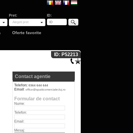
Pret:
ID:
Alegeti pret
a
Oferte favorite
ID: P52213
Contact agentie
Telefon:
0364 644 644
Email
:
office@spatiicomercialecluj.ro
Formular de contact
Nume:
Telefon:
Email:
Mesaj: