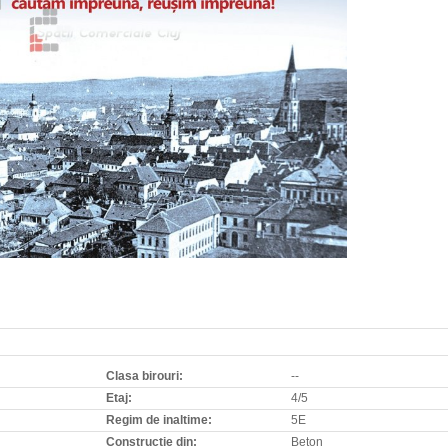
Clasa birouri:
--
Etaj:
4/5
Regim de inaltime:
5E
Constructie din:
Beton