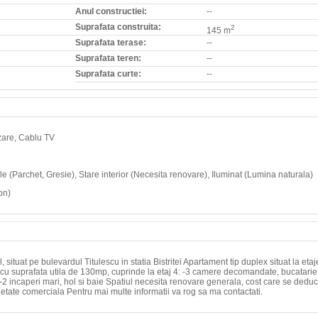
Anul constructiei:
--
Suprafata construita:
2
145 m
Suprafata terase:
--
Suprafata teren:
--
Suprafata curte:
--
izare, Cablu TV
e
dele (Parchet, Gresie), Stare interior (Necesita renovare), Iluminat (Lumina naturala)
on)
l, situat pe bulevardul Titulescu in statia Bistritei Apartament tip duplex situat la etaj
l cu suprafata utila de 130mp, cuprinde la etaj 4: -3 camere decomandate, bucatarie 
: -2 incaperi mari, hol si baie Spatiul necesita renovare generala, cost care se dedu
cietate comerciala Pentru mai multe informatii va rog sa ma contactati.