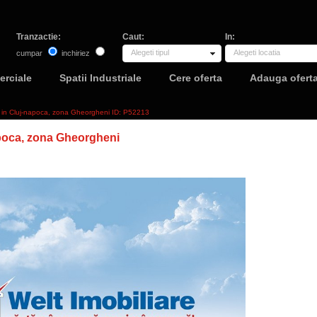
Tranzactie:
Caut:
In:
Alegeti tipul
Alegeti locatia
cumpar
inchiriez
erciale
Spatii Industriale
Cere oferta
Adauga ofert
2 in Cluj-napoca, zona Gheorgheni ID: P52213
poca, zona Gheorgheni