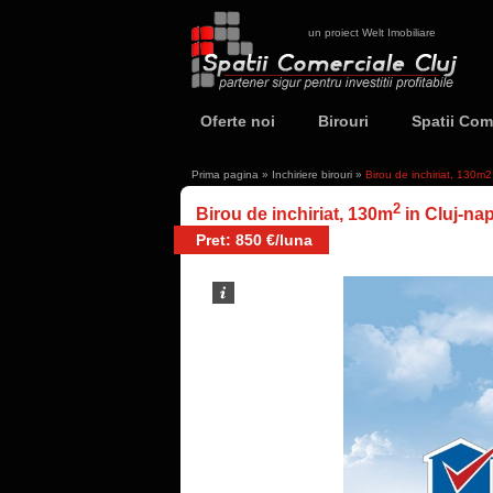
un proiect Welt Imobiliare
Oferte noi
Birouri
Spatii Com
Prima pagina
»
Inchiriere birouri
»
Birou de inchiriat, 130m
2
Birou de inchiriat, 130m
in Cluj-na
Pret: 850 €/luna