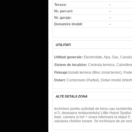
Terase:
--
Nr. parcari:
--
Nr. garaje:
--
Denumire imobil:
--
UTILITATI
Utilitati generale:
Electricitate, Apa, Gaz, Canal
Sistem de incalzire:
Centrala termica, Calorifer
Finisaje:
Izolatii termice (Bloc izolat termic), Po
Dotari:
Contorizare (Partial), Dotari imobil (Interf
ALTE DETALII ZONA
Inchiriere pentru activitati de birou sau rezidentia
si 5, deasupra restaurantului Little Hanoi Spatiu
baie, camara si hol + scara interioara la etajul 5
valoarea chiriilor lunare. Se inchiriaza de pe so