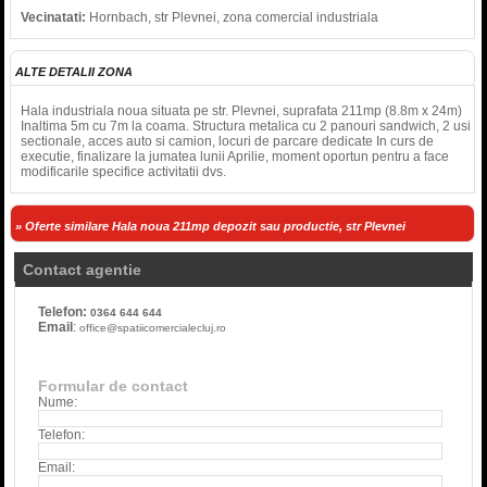
Vecinatati:
Hornbach, str Plevnei, zona comercial industriala
ALTE DETALII ZONA
Hala industriala noua situata pe str. Plevnei, suprafata 211mp (8.8m x 24m)
Inaltima 5m cu 7m la coama. Structura metalica cu 2 panouri sandwich, 2 usi
sectionale, acces auto si camion, locuri de parcare dedicate In curs de
executie, finalizare la jumatea lunii Aprilie, moment oportun pentru a face
modificarile specifice activitatii dvs.
» Oferte similare Hala noua 211mp depozit sau productie, str Plevnei
Contact agentie
Telefon:
0364 644 644
Email
:
office@spatiicomercialecluj.ro
Formular de contact
Nume:
Telefon:
Email: