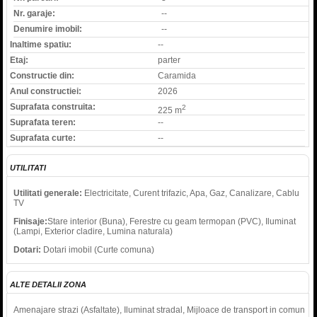
Nr. garaje:
--
Denumire imobil:
--
Inaltime spatiu:
--
Etaj:
parter
Constructie din:
Caramida
Anul constructiei:
2026
Suprafata construita:
2
225 m
Suprafata teren:
--
Suprafata curte:
--
UTILITATI
Utilitati generale:
Electricitate, Curent trifazic, Apa, Gaz, Canalizare, Cablu
TV
Finisaje:
Stare interior (Buna), Ferestre cu geam termopan (PVC), Iluminat
(Lampi, Exterior cladire, Lumina naturala)
Dotari:
Dotari imobil (Curte comuna)
ALTE DETALII ZONA
Amenajare strazi (Asfaltate), Iluminat stradal, Mijloace de transport in comun