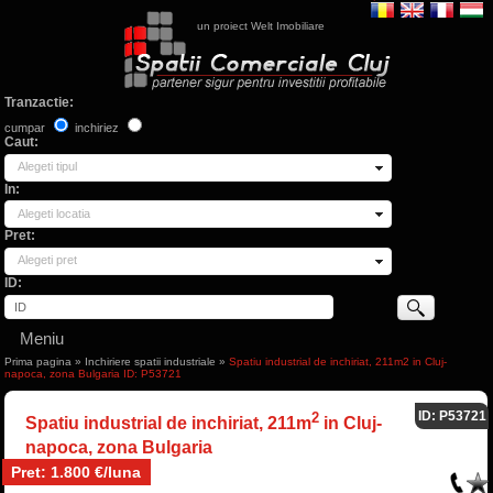
un proiect Welt Imobiliare
Tranzactie:
cumpar
inchiriez
Caut:
Alegeti tipul
In:
Alegeti locatia
Pret:
Alegeti pret
ID:
Meniu
Prima pagina
»
Inchiriere spatii industriale
»
Spatiu industrial de inchiriat, 211m2 in Cluj-
napoca, zona Bulgaria ID: P53721
ID: P53721
2
Spatiu industrial de inchiriat, 211m
in Cluj-
napoca, zona Bulgaria
Pret: 1.800 €/luna