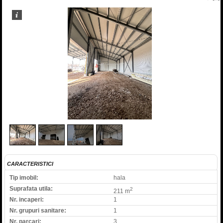
1
/
4
CARACTERISTICI
Tip imobil:
hala
Suprafata utila:
2
211 m
Nr. incaperi:
1
Nr. grupuri sanitare:
1
Nr. parcari:
3