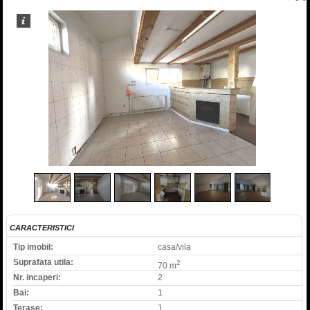
1
/
7
CARACTERISTICI
Tip imobil:
casa/vila
Suprafata utila:
2
70 m
Nr. incaperi:
2
Bai:
1
Terase:
1