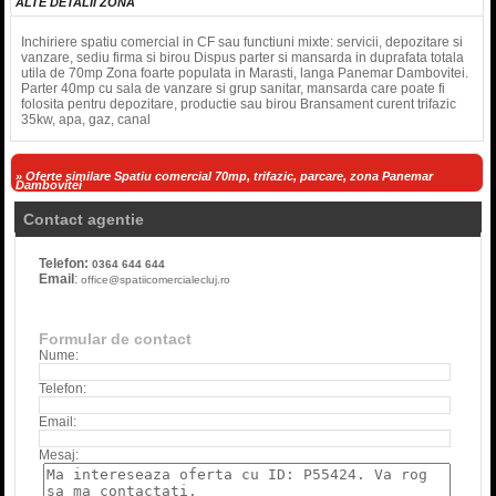
ALTE DETALII ZONA
Inchiriere spatiu comercial in CF sau functiuni mixte: servicii, depozitare si
vanzare, sediu firma si birou Dispus parter si mansarda in duprafata totala
utila de 70mp Zona foarte populata in Marasti, langa Panemar Dambovitei.
Parter 40mp cu sala de vanzare si grup sanitar, mansarda care poate fi
folosita pentru depozitare, productie sau birou Bransament curent trifazic
35kw, apa, gaz, canal
» Oferte similare Spatiu comercial 70mp, trifazic, parcare, zona Panemar
Dambovitei
Contact agentie
Telefon:
0364 644 644
Email
:
office@spatiicomercialecluj.ro
Formular de contact
Nume:
Telefon:
Email:
Mesaj: