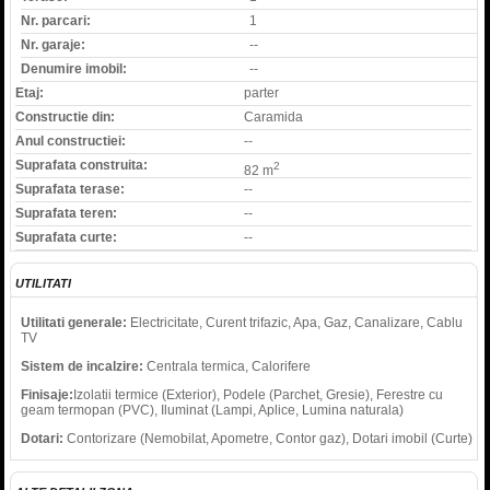
Nr. parcari:
1
Nr. garaje:
--
Denumire imobil:
--
Etaj:
parter
Constructie din:
Caramida
Anul constructiei:
--
Suprafata construita:
2
82 m
Suprafata terase:
--
Suprafata teren:
--
Suprafata curte:
--
UTILITATI
Utilitati generale:
Electricitate, Curent trifazic, Apa, Gaz, Canalizare, Cablu
TV
Sistem de incalzire:
Centrala termica, Calorifere
Finisaje:
Izolatii termice (Exterior), Podele (Parchet, Gresie), Ferestre cu
geam termopan (PVC), Iluminat (Lampi, Aplice, Lumina naturala)
Dotari:
Contorizare (Nemobilat, Apometre, Contor gaz), Dotari imobil (Curte)