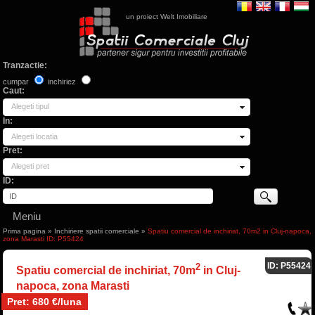
un proiect Welt Imobiliare
Tranzactie:
cumpar
inchiriez
Caut:
Alegeti tipul
In:
Alegeti locatia
Pret:
Alegeti pret
ID:
Meniu
Prima pagina
»
Inchiriere spatii comerciale
»
Spatiu comercial de inchiriat, 70m2 in Cluj-napoca,
zona Marasti ID: P55424
ID: P55424
2
Spatiu comercial de inchiriat, 70m
in Cluj-
napoca, zona Marasti
Pret: 680 €/luna