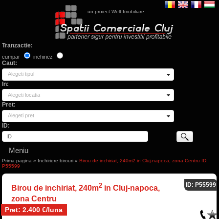
un proiect Welt Imobiliare
Tranzactie:
cumpar
inchiriez
Caut:
Alegeti tipul
In:
Alegeti locatia
Pret:
Alegeti pret
ID:
Meniu
Prima pagina
»
Inchiriere birouri
»
Birou de inchiriat, 240m2 in Cluj-napoca, zona Centru ID:
P55599
ID: P55599
2
Birou de inchiriat, 240m
in Cluj-napoca,
zona Centru
Pret: 2.400 €/luna