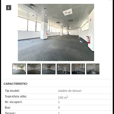
1
/
9
CARACTERISTICI
Tip imobil:
cladire de birouri
Suprafata utila:
2
240 m
Nr. incaperi:
1
Bai:
4
Terase:
1