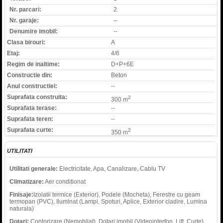
Nr. parcari:
2
Nr. garaje:
--
Denumire imobil:
--
Clasa birouri:
A
Etaj:
4/6
Regim de inaltime:
D+P+6E
Constructie din:
Beton
Anul constructiei:
--
Suprafata construita:
2
300 m
Suprafata terase:
--
Suprafata teren:
--
Suprafata curte:
2
350 m
UTILITATI
Utilitati generale:
Electricitate, Apa, Canalizare, Cablu TV
Climatizare:
Aer conditionat
Finisaje:
Izolatii termice (Exterior), Podele (Mocheta), Ferestre cu geam
termopan (PVC), Iluminat (Lampi, Spoturi, Aplice, Exterior cladire, Lumina
naturala)
Dotari:
Contorizare (Nemobilat), Dotari imobil (Videointerfon, Lift, Curte),