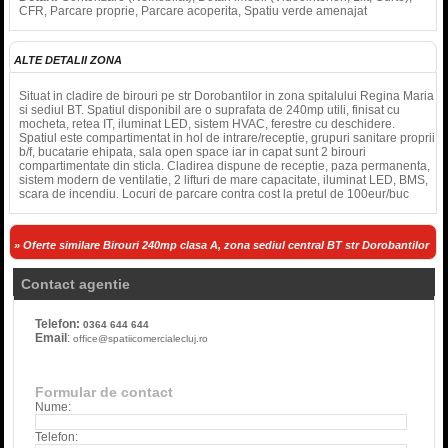
CFR, Parcare proprie, Parcare acoperita, Spatiu verde amenajat
ALTE DETALII ZONA
Situat in cladire de birouri pe str Dorobantilor in zona spitalului Regina Maria
si sediul BT. Spatiul disponibil are o suprafata de 240mp utili, finisat cu
mocheta, retea IT, iluminat LED, sistem HVAC, ferestre cu deschidere.
Spatiul este compartimentat in hol de intrare/receptie, grupuri sanitare proprii
b/f, bucatarie ehipata, sala open space iar in capat sunt 2 birouri
compartimentate din sticla. Cladirea dispune de receptie, paza permanenta,
sistem modern de ventilatie, 2 lifturi de mare capacitate, iluminat LED, BMS,
scara de incendiu. Locuri de parcare contra cost la pretul de 100eur/buc
» Oferte similare Birouri 240mp clasa A, zona sediul central BT str Dorobantilor
Contact agentie
Telefon:
0364 644 644
Email
:
office@spatiicomercialecluj.ro
Formular de contact
Nume:
Telefon: