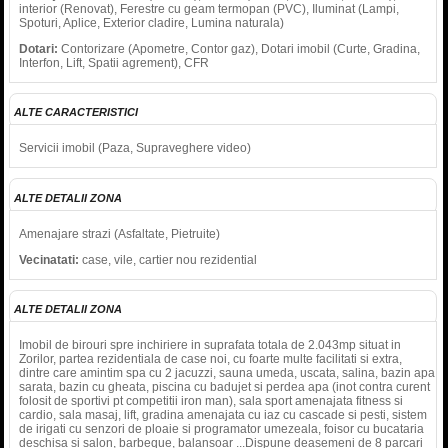
interior (Renovat), Ferestre cu geam termopan (PVC), Iluminat (Lampi,
Spoturi, Aplice, Exterior cladire, Lumina naturala)
Dotari:
Contorizare (Apometre, Contor gaz), Dotari imobil (Curte, Gradina,
Interfon, Lift, Spatii agrement), CFR
ALTE CARACTERISTICI
Servicii imobil (Paza, Supraveghere video)
ALTE DETALII ZONA
Amenajare strazi (Asfaltate, Pietruite)
Vecinatati:
case, vile, cartier nou rezidential
ALTE DETALII ZONA
Imobil de birouri spre inchiriere in suprafata totala de 2.043mp situat in
Zorilor, partea rezidentiala de case noi, cu foarte multe facilitati si extra,
dintre care amintim spa cu 2 jacuzzi, sauna umeda, uscata, salina, bazin apa
sarata, bazin cu gheata, piscina cu badujet si perdea apa (inot contra curent
folosit de sportivi pt competitii iron man), sala sport amenajata fitness si
cardio, sala masaj, lift, gradina amenajata cu iaz cu cascade si pesti, sistem
de irigati cu senzori de ploaie si programator umezeala, foisor cu bucataria
deschisa si salon, barbeque, balansoar ...Dispune deasemeni de 8 parcari