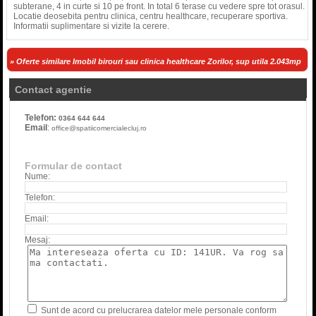
subterane, 4 in curte si 10 pe front. In total 6 terase cu vedere spre tot orasul.
Locatie deosebita pentru clinica, centru healthcare, recuperare sportiva.
Informatii suplimentare si vizite la cerere.
» Oferte similare Imobil birouri sau clinica healthcare Zorilor, sup utila 2.043mp
Contact agentie
Telefon:
0364 644 644
Email
:
office@spatiicomercialecluj.ro
Formular de contact
Nume:
Telefon:
Email:
Mesaj:
Sunt de acord cu prelucrarea datelor mele personale conform