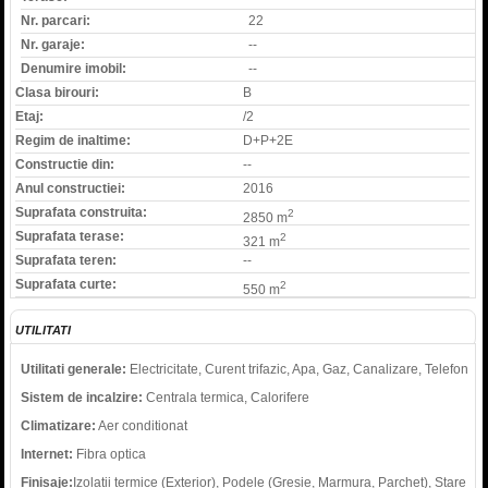
Nr. parcari:
22
Nr. garaje:
--
Denumire imobil:
--
Clasa birouri:
B
Etaj:
/2
Regim de inaltime:
D+P+2E
Constructie din:
--
Anul constructiei:
2016
Suprafata construita:
2
2850 m
Suprafata terase:
2
321 m
Suprafata teren:
--
Suprafata curte:
2
550 m
UTILITATI
Utilitati generale:
Electricitate, Curent trifazic, Apa, Gaz, Canalizare, Telefon
Sistem de incalzire:
Centrala termica, Calorifere
Climatizare:
Aer conditionat
Internet:
Fibra optica
Finisaje:
Izolatii termice (Exterior), Podele (Gresie, Marmura, Parchet), Stare