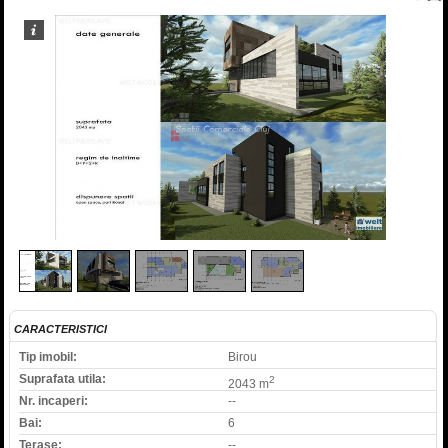
1
/
5
CARACTERISTICI
Tip imobil:
Birou
Suprafata utila:
2
2043 m
Nr. incaperi:
--
Bai:
6
Terase:
--