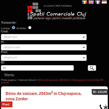
un proiect Welt Imobiliare
Tranzactie:
cumpar
inchiriez
Caut:
Alegeti tipul
In:
Alegeti locatia
Pret:
Alegeti pret
ID:
Meniu
Prima pagina
»
Vanzare birouri
»
Birou de vanzare, 2043m2 in Cluj-napoca, zona Zorilor ID:
141UR
ID: 141UR
2
Birou de vanzare, 2043m
in Cluj-napoca,
zona Zorilor
Pret: