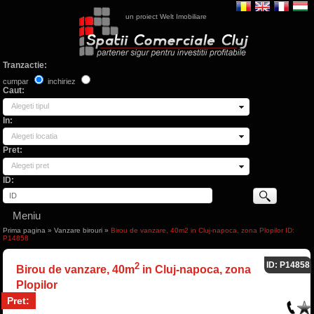
un proiect Welt Imobiliare
Tranzactie:
cumpar
inchiriez
Caut:
Alegeti tipul
In:
Alegeti locatia
Pret:
Alegeti pret
ID:
Meniu
Prima pagina
»
Vanzare birouri
»
Birou de vanzare, 40m2 in Cluj-napoca, zona Plopilor ID:
P14858
ID: P14858
2
Birou de vanzare, 40m
in Cluj-napoca, zona
Plopilor
Pret: