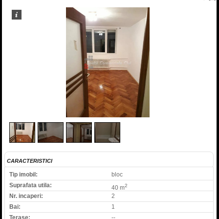
1
/
4
CARACTERISTICI
Tip imobil:
bloc
Suprafata utila:
2
40 m
Nr. incaperi:
2
Bai:
1
Terase:
--