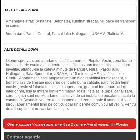
ALTE DETALII ZONA
Amenajare strazi (Asfaltate, Betonate), Iluminat stradal, Mijloace de transport
in comun
Vecinatati:
Parcul Central, Parcul Iuliu Hatieganu, USAMV, Platinia Mall
ALTE DETALII ZONA
Oferim spre vanzare apartament cu 2 camere in Plopilor Vechi, zona foarte
buna si foarte cautata atat pentru locuit fiind o zona foarte linistita cat si ca
invetitie, aflandu-se la cateva minute de Parcul Central, Parcul Iuliu
Hatieganu, Sala Sporturilor, USAMV, la 15 min de UMF si la 2 statii de
Centru. Apartametul este amplasat intr-un bloc reabilitat termic recent, si
beneficiaza de finisaje moderne de foarte buna calitate, parchet din lemn
masiv, gresie si faianta de calitate superioara, geamuri termopan, usi de
interior noi, usa la intrare din lemn masiv. Toate instalatiile (apa, canalizare,
curent, gaz) sunt noi. Apartamentul se vinde cu mobila de bucatarie facuta la
comanda. Avand in vedere amplasamentul si zona, poate fi amenajat si ca
birou, apartamentul fiind pe colt cu doar un perete comun cu alt vecin. Pentru
detalii suplimentare va stam la dispozitie.
» Oferte similare Vanzare apartament cu 2 camere finisat modern in Plopilor
Contact agentie