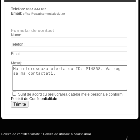
Telefon:
0364 644 644
Email
:
office@spatiicomercialecluj.ro
Formular de contact
Nume:
Telefon:
Email:
Mesaj:
Sunt de acord cu prelucrarea datelor mele personale conform
Politicii de Confidentialitate
Politica de confidentialitate
*
Politica de utilizare a cookie-urilor