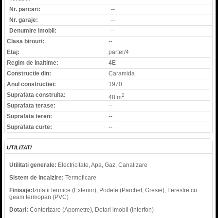
Nr. parcari:
--
Nr. garaje:
--
Denumire imobil:
--
Clasa birouri:
--
Etaj:
parter/4
Regim de inaltime:
4E
Constructie din:
Caramida
Anul constructiei:
1970
Suprafata construita:
2
48 m
Suprafata terase:
--
Suprafata teren:
--
Suprafata curte:
--
UTILITATI
Utilitati generale:
Electricitate, Apa, Gaz, Canalizare
Sistem de incalzire:
Termoficare
Finisaje:
Izolatii termice (Exterior), Podele (Parchet, Gresie), Ferestre cu
geam termopan (PVC)
Dotari:
Contorizare (Apometre), Dotari imobil (Interfon)