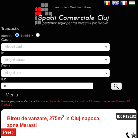
un proiect Welt Imobiliare
Tranzactie:
cumpar
inchiriez
Caut:
Alegeti tipul
In:
Alegeti locatia
Pret:
Alegeti pret
ID:
Meniu
Prima pagina
»
Vanzare birouri
»
Birou de vanzare, 275m2 in Cluj-napoca, zona Marasti ID:
P19182
ID: P19182
2
Birou de vanzare, 275m
in Cluj-napoca,
zona Marasti
Pret: