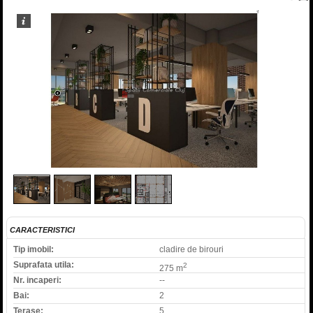
1
/
4
CARACTERISTICI
Tip imobil:
cladire de birouri
Suprafata utila:
2
275 m
Nr. incaperi:
--
Bai:
2
Terase:
5