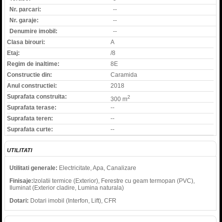
Nr. parcari:
--
Nr. garaje:
--
Denumire imobil:
--
Clasa birouri:
A
Etaj:
/8
Regim de inaltime:
8E
Constructie din:
Caramida
Anul constructiei:
2018
Suprafata construita:
2
300 m
Suprafata terase:
--
Suprafata teren:
--
Suprafata curte:
--
UTILITATI
Utilitati generale:
Electricitate, Apa, Canalizare
Finisaje:
Izolatii termice (Exterior), Ferestre cu geam termopan (PVC),
Iluminat (Exterior cladire, Lumina naturala)
Dotari:
Dotari imobil (Interfon, Lift), CFR