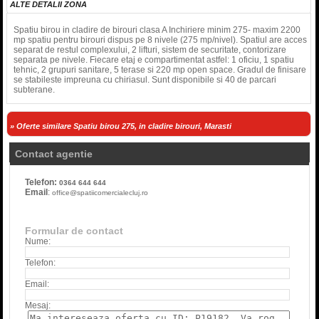
ALTE DETALII ZONA
Spatiu birou in cladire de birouri clasa A Inchiriere minim 275- maxim 2200
mp spatiu pentru birouri dispus pe 8 nivele (275 mp/nivel). Spatiul are acces
separat de restul complexului, 2 lifturi, sistem de securitate, contorizare
separata pe nivele. Fiecare etaj e compartimentat astfel: 1 oficiu, 1 spatiu
tehnic, 2 grupuri sanitare, 5 terase si 220 mp open space. Gradul de finisare
se stabileste impreuna cu chiriasul. Sunt disponibile si 40 de parcari
subterane.
» Oferte similare Spatiu birou 275, in cladire birouri, Marasti
Contact agentie
Telefon:
0364 644 644
Email
:
office@spatiicomercialecluj.ro
Formular de contact
Nume:
Telefon:
Email:
Mesaj: