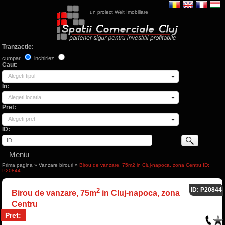
un proiect Welt Imobiliare
Tranzactie:
cumpar
inchiriez
Caut:
Alegeti tipul
In:
Alegeti locatia
Pret:
Alegeti pret
ID:
Meniu
Prima pagina
»
Vanzare birouri
»
Birou de vanzare, 75m2 in Cluj-napoca, zona Centru ID:
P20844
ID: P20844
2
Birou de vanzare, 75m
in Cluj-napoca, zona
Centru
Pret: