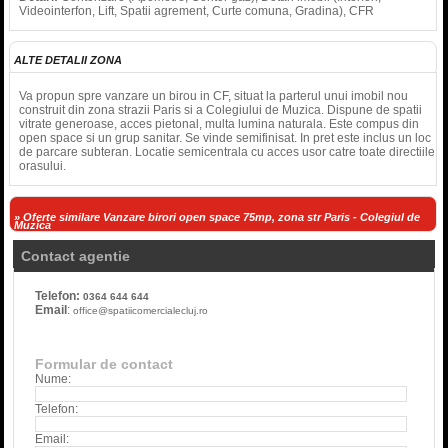
Videointerfon, Lift, Spatii agrement, Curte comuna, Gradina), CFR
ALTE DETALII ZONA
Va propun spre vanzare un birou in CF, situat la parterul unui imobil nou
construit din zona strazii Paris si a Colegiului de Muzica. Dispune de spatii
vitrate generoase, acces pietonal, multa lumina naturala. Este compus din
open space si un grup sanitar. Se vinde semifinisat. In pret este inclus un loc
de parcare subteran. Locatie semicentrala cu acces usor catre toate directiile
orasului.
» Oferte similare Vanzare birori open space 75mp, zona str Paris - Colegiul de
Muzica
Contact agentie
Telefon:
0364 644 644
Email
:
office@spatiicomercialecluj.ro
Formular de contact
Nume:
Telefon:
Email: