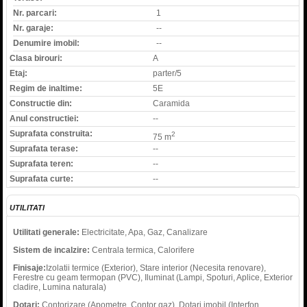
Nr. parcari:
1
Nr. garaje:
--
Denumire imobil:
--
Clasa birouri:
A
Etaj:
parter/5
Regim de inaltime:
5E
Constructie din:
Caramida
Anul constructiei:
--
Suprafata construita:
2
75 m
Suprafata terase:
--
Suprafata teren:
--
Suprafata curte:
--
UTILITATI
Utilitati generale:
Electricitate, Apa, Gaz, Canalizare
Sistem de incalzire:
Centrala termica, Calorifere
Finisaje:
Izolatii termice (Exterior), Stare interior (Necesita renovare),
Ferestre cu geam termopan (PVC), Iluminat (Lampi, Spoturi, Aplice, Exterior
cladire, Lumina naturala)
Dotari:
Contorizare (Apometre, Contor gaz), Dotari imobil (Interfon,