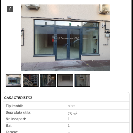
1
/
5
CARACTERISTICI
Tip imobil:
bloc
Suprafata utila:
2
75 m
Nr. incaperi:
1
Bai:
1
Terase:
--