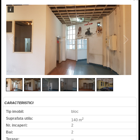
1
/
6
CARACTERISTICI
Tip imobil:
bloc
Suprafata utila:
2
140 m
Nr. incaperi:
2
Bai:
2
Terase:
--