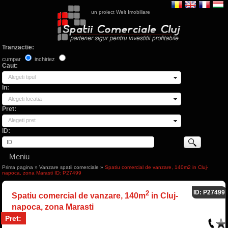
un proiect Welt Imobiliare
Tranzactie:
cumpar
inchiriez
Caut:
Alegeti tipul
In:
Alegeti locatia
Pret:
Alegeti pret
ID:
Meniu
Prima pagina
»
Vanzare spatii comerciale
»
Spatiu comercial de vanzare, 140m2 in Cluj-
napoca, zona Marasti ID: P27499
ID: P27499
2
Spatiu comercial de vanzare, 140m
in Cluj-
napoca, zona Marasti
Pret: