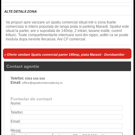
ALTE DETALII ZONA
Va propun spre vanzare un spatiu comercial situat intr-o zona foarte
comerciala si intens populata de langa piata si parking Marasti. Spatiul este
situat la parter, are o suprafata de 140mp, 2 intrari, tavane inalte, curent
trifazic. Toate compartimentarile interioare sunt din rigips, astfel ca se poate
modula dupa nevoile fiecaruia. Are CF comercial.
» Oferte similare Spatiu comercial parter 140mp, piata Marasti - Dorobantilor
Contact agentie
Telefon:
0364 644 644
Email
:
office@spatiicomercialecluj.ro
Formular de contact
Nume:
Telefon:
Email:
Mesaj: