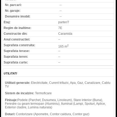
Nr. parcari:
--
Nr. garaje:
--
Denumire imobil:
--
Etaj:
parter/7
Regim de inaltime:
7E
Constructie din:
Caramida
Anul constructiei:
--
Suprafata construita:
2
165 m
Suprafata terase:
--
Suprafata teren:
--
Suprafata curte:
--
UTILITATI
Utilitati generale:
Electricitate, Curent trifazic, Apa, Gaz, Canalizare, Cablu
TV
Sistem de incalzire:
Termoficare
Finisaje:
Podele (Parchet, Dusumea, Linoleum), Stare interior (Buna),
Ferestre cu geam termopan (Aluminiu), Iluminat (Lampi, Spoturi, Aplice,
Exterior cladire, Lumina naturala)
Dotari:
Contorizare (Apometre, Contor caldura, Contor gaz)