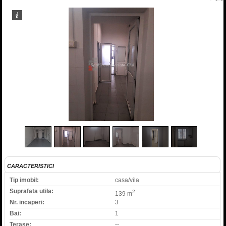
2
/
8
CARACTERISTICI
Tip imobil:
casa/vila
Suprafata utila:
2
139 m
Nr. incaperi:
3
Bai:
1
Terase:
--