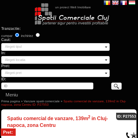
un proiect Welt Imobiliare
Tranzactie:
cumpar
inchiriez
Caut:
Alegeti tipul
In:
Alegeti locatia
Pret:
Alegeti pret
ID:
Meniu
Prima pagina
»
Vanzare spatii comerciale
»
Spatiu comercial de vanzare, 139m2 in Cluj-
napoca, zona Centru ID: P27553
ID: P27553
2
Spatiu comercial de vanzare, 139m
in Cluj-
napoca, zona Centru
Pret: