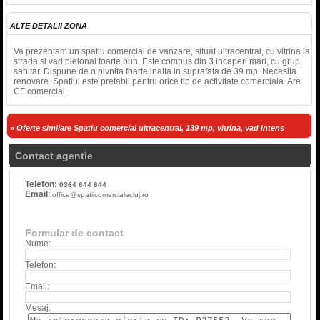
ALTE DETALII ZONA
Va prezentam un spatiu comercial de vanzare, situat ultracentral, cu vitrina la
strada si vad pietonal foarte bun. Este compus din 3 incaperi mari, cu grup
sanitar. Dispune de o pivnita foarte inalta in suprafata de 39 mp. Necesita
renovare. Spatiul este pretabil pentru orice tip de activitate comerciala. Are
CF comercial.
» Oferte similare Spatiu comercial ultracentral, 139 mp, vitrina, vad intens
Contact agentie
Telefon:
0364 644 644
Email
:
office@spatiicomercialecluj.ro
Formular de contact
Nume:
Telefon:
Email:
Mesaj: