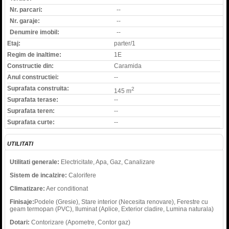
Nr. parcari:
--
Nr. garaje:
--
Denumire imobil:
--
Etaj:
parter/1
Regim de inaltime:
1E
Constructie din:
Caramida
Anul constructiei:
--
Suprafata construita:
2
145 m
Suprafata terase:
--
Suprafata teren:
--
Suprafata curte:
--
UTILITATI
Utilitati generale:
Electricitate, Apa, Gaz, Canalizare
Sistem de incalzire:
Calorifere
Climatizare:
Aer conditionat
Finisaje:
Podele (Gresie), Stare interior (Necesita renovare), Ferestre cu
geam termopan (PVC), Iluminat (Aplice, Exterior cladire, Lumina naturala)
Dotari:
Contorizare (Apometre, Contor gaz)