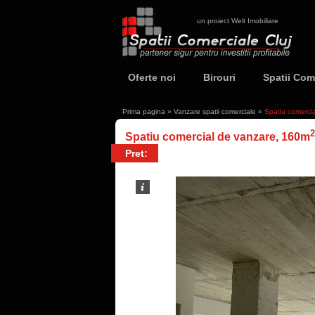
un proiect Welt Imobiliare
Oferte noi
Birouri
Spatii Com
Prima pagina
»
Vanzare spatii comerciale
»
Spatiu comercia
2
Spatiu comercial de vanzare, 160m
Pret: