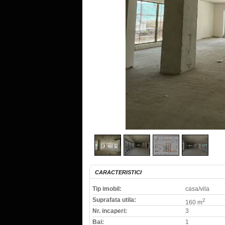
CARACTERISTICI
Tip imobil:
casa/vila
Suprafata utila:
2
160 m
Nr. incaperi:
3
Bai:
1