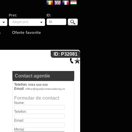
Pret:
ID:
Alegeti pret
a
Oferte favorite
ID: P32081
Contact agentie
Telefon:
0364 644 644
Email
:
office@spatiicomercialecluj.ro
Formular de contact
Nume:
Telefon:
Email:
Mesaj: