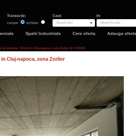
Tranzactie:
Caut:
In:
Alegeti tipul
Alegeti locatia
cumpar
inchiriez
erciale
Spatii Industriale
Cere oferta
Adauga ofert
l de vanzare, 160m2 in Cluj-napoca, zona Zorilor ID: P32081
in Cluj-napoca, zona Zorilor