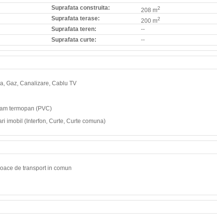
Suprafata construita:
2
208 m
Suprafata terase:
2
200 m
Suprafata teren:
--
Suprafata curte:
--
 Apa, Gaz, Canalizare, Cablu TV
 geam termopan (PVC)
i imobil (Interfon, Curte, Curte comuna)
ijloace de transport in comun