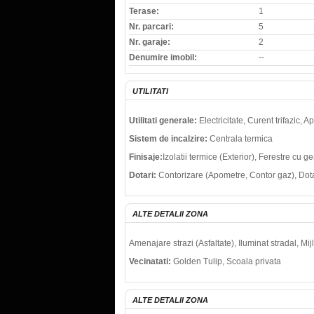
Terase:
1
Nr. parcari:
5
Nr. garaje:
2
Denumire imobil:
--
UTILITATI
Utilitati generale:
Electricitate, Curent trifazic,
Sistem de incalzire:
Centrala termica
Finisaje:
Izolatii termice (Exterior), Ferestre cu
Dotari:
Contorizare (Apometre, Contor gaz), Dotar
ALTE DETALII ZONA
Amenajare strazi (Asfaltate), Iluminat stradal, M
Vecinatati:
Golden Tulip, Scoala privata
ALTE DETALII ZONA