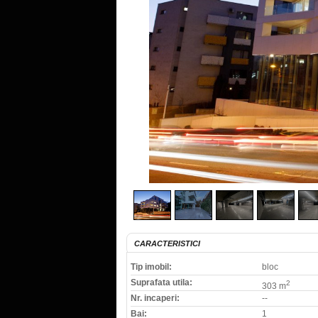
CARACTERISTICI
Tip imobil:
bloc
Suprafata utila:
2
303 m
Nr. incaperi:
--
Bai:
1