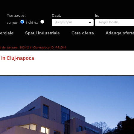
Tranzactie:
Caut:
In:
Alegeti tipul
Alegeti locatia
cumpar
inchiriez
erciale
Spatii Industriale
Cere oferta
Adauga ofert
al de vanzare, 303m2 in Cluj-napoca ID: P41544
in Cluj-napoca