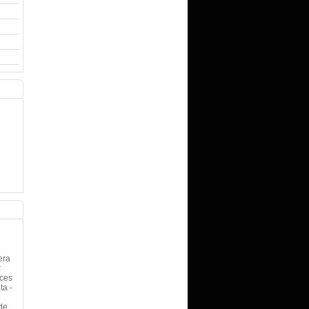
era
r
cces
ta -
 de