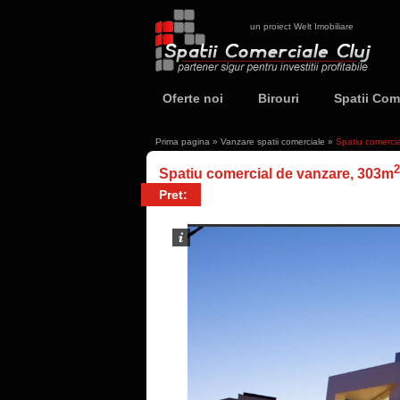
un proiect Welt Imobiliare
Oferte noi
Birouri
Spatii Com
Prima pagina
»
Vanzare spatii comerciale
»
Spatiu comerci
2
Spatiu comercial de vanzare, 303m
Pret: