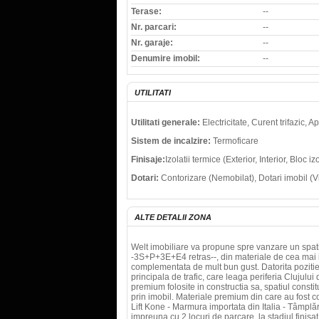
Terase:
--
Nr. parcari:
--
Nr. garaje:
--
Denumire imobil:
--
UTILITATI
Utilitati generale:
Electricitate, Curent trifazic, 
Sistem de incalzire:
Termoficare
Finisaje:
Izolatii termice (Exterior, Interior, Bloc
Dotari:
Contorizare (Nemobilat), Dotari imobil (V
ALTE DETALII ZONA
Welt imobiliare va propune spre vanzare un spatiu
-3S+P+3E+E4 retras--, din materiale de cea mai ina
complementata de mult bun gust. Datorita pozitiei 
principala de trafic, care leaga periferia Clujului
premium folosite in constructia sa, spatiul constitu
prin imobil. Materiale premium din care au fost co
Lift Kone - Marmura importata din Italia - Tâmplă
impreuna cu 2 locuri de parcare, la stadiul finisat