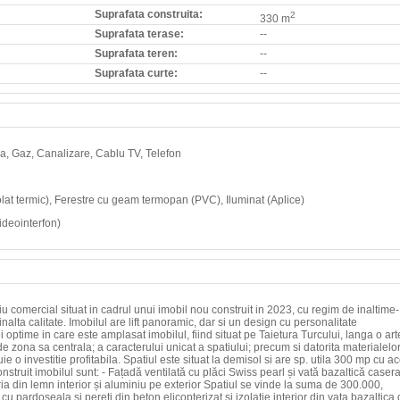
Suprafata construita:
2
330 m
Suprafata terase:
--
Suprafata teren:
--
Suprafata curte:
--
Apa, Gaz, Canalizare, Cablu TV, Telefon
 izolat termic), Ferestre cu geam termopan (PVC), Iluminat (Aplice)
ideointerfon)
 comercial situat in cadrul unui imobil nou construit in 2023, cu regim de inaltime-
lta calitate. Imobilul are lift panoramic, dar si un design cu personalitate
optime in care este amplasat imobilul, fiind situat pe Taietura Turcului, langa o art
 de zona sa centrala; a caracterului unicat a spatiului; precum si datorita materialelo
ie o investitie profitabila. Spatiul este situat la demisol si are sp. utila 300 mp cu a
nstruit imobilul sunt: - Fațadă ventilată cu plăci Swiss pearl și vată bazaltică casera
ria din lemn interior și aluminiu pe exterior Spatiul se vinde la suma de 300.000,
 cu pardoseala si pereti din beton elicopterizat si izolatie interior din vata bazaltica