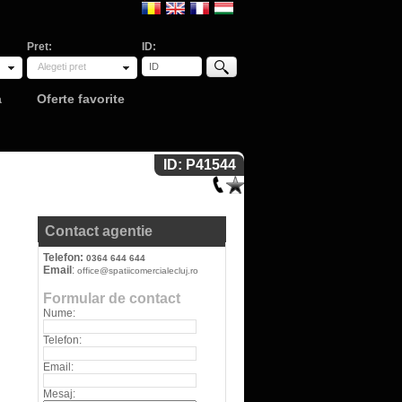
Pret:
ID:
Alegeti pret
a
Oferte favorite
ID: P41544
Contact agentie
Telefon:
0364 644 644
Email
:
office@spatiicomercialecluj.ro
Formular de contact
Nume:
Telefon:
Email:
Mesaj: