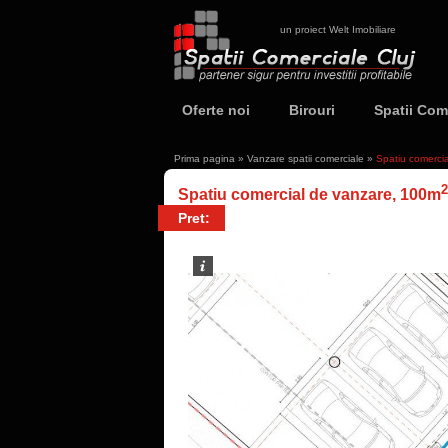
un proiect Welt Imobiliare
Oferte noi
Birouri
Spatii Com
Prima pagina
»
Vanzare spatii comerciale
»
Spatiu comerci
2
Spatiu comercial de vanzare, 100m
Pret: