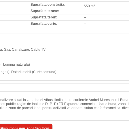
Suprafata construita:
2
550 m
Suprafata terase:
--
Suprafata teren:
--
Suprafata curte:
--
 Apa, Gaz, Canalizare, Cablu TV
mpi, Lumina naturala)
 gaz), Dotari imobil (Curte comuna)
nalizare situat in zona hotel Athos, limita dintre cartierele Andrei Muresanu si Buna
u acces public, regim de inaltime D+P+E+ER Expunere comerciala foarte buna, zona 
ului din zona de parcari Ideal pentru activitati veterinare, salon coafor/cosmetica, div
 100mp imobil nou, zona Str Becas