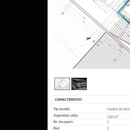
CARACTERISTICI
Tip imobil:
cladire de biro
Suprafata utila:
2
100 m
Nr. incaperi:
1
Bai:
2