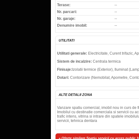
Terase:
--
Nr. parcari:
--
Nr. garaje:
--
Denumire imobil:
--
UTILITATI
Utilitati generale:
Electricitate, Curent trifazic,
Sistem de incalzire:
Centrala termica
Finisaje:
Izolatii termice (Exterior), Iluminat (La
Dotari:
Contorizare (Nemobilat, Apometre, Contor
ALTE DETALII ZONA
Vanzare spatiu comercial, imobil nou in curs de fi
Imobilul cu destinatie comerciala si servicii c
trafic intens, vitrina si intrare din spatele imobil
servicii, tehnica dentara
» Oferte similare Spatiu servicii cu acces public