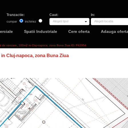
Tranzactie:
Caut:
In:
Alegeti tipul
Alegeti locatia
cumpar
inchiriez
erciale
Spatii Industriale
Cere oferta
Adauga ofert
al de vanzare, 100m2 in Cluj-napoca, zona Buna Ziua ID: P42054
in Cluj-napoca, zona Buna Ziua