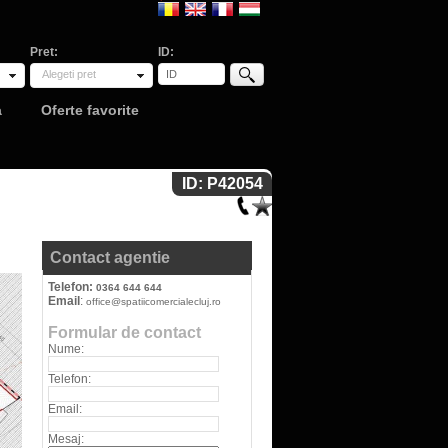
Pret:
ID:
Alegeti pret
a
Oferte favorite
ID: P42054
Contact agentie
Telefon:
0364 644 644
Email
:
office@spatiicomercialecluj.ro
Formular de contact
Nume:
Telefon:
Email:
Mesaj: