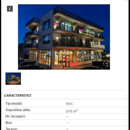
1
/
1
CARACTERISTICI
Tip imobil:
bloc
Suprafata utila:
2
978 m
Nr. incaperi:
--
Bai:
--
Terase:
--