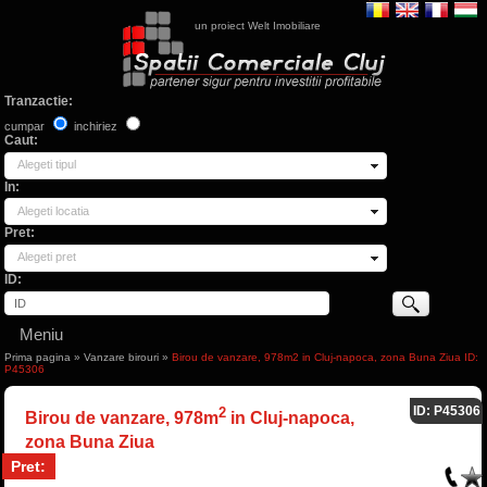
un proiect Welt Imobiliare
Tranzactie:
cumpar
inchiriez
Caut:
Alegeti tipul
In:
Alegeti locatia
Pret:
Alegeti pret
ID:
Meniu
Prima pagina
»
Vanzare birouri
»
Birou de vanzare, 978m2 in Cluj-napoca, zona Buna Ziua ID:
P45306
ID: P45306
2
Birou de vanzare, 978m
in Cluj-napoca,
zona Buna Ziua
Pret: