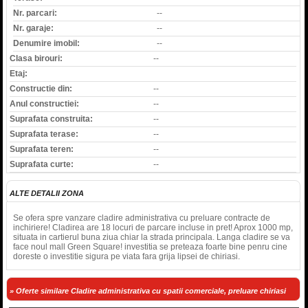
Nr. parcari:
--
Nr. garaje:
--
Denumire imobil:
--
Clasa birouri:
--
Etaj:
Constructie din:
--
Anul constructiei:
--
Suprafata construita:
--
Suprafata terase:
--
Suprafata teren:
--
Suprafata curte:
--
ALTE DETALII ZONA
Se ofera spre vanzare cladire administrativa cu preluare contracte de
inchiriere! Cladirea are 18 locuri de parcare incluse in pret! Aprox 1000 mp,
situata in cartierul buna ziua chiar la strada principala. Langa cladire se va
face noul mall Green Square! investitia se preteaza foarte bine penru cine
doreste o investitie sigura pe viata fara grija lipsei de chiriasi.
» Oferte similare Cladire administrativa cu spatii comerciale, preluare chiriasi