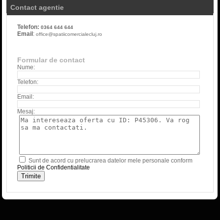
Contact agentie
Telefon:
0364 644 644
Email
:
office@spatiicomercialecluj.ro
Formular de contact
Nume:
Telefon:
Email:
Mesaj:
Sunt de acord cu prelucrarea datelor mele personale conform
Politicii de Confidentialitate