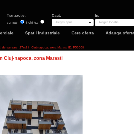
Tranzactie:
Caut:
In:
Alegeti tipul
Alegeti locatia
cumpar
inchiriez
erciale
Spatii Industriale
Cere oferta
Adauga ofert
al de vanzare, 27m2 in Cluj-napoca, zona Marasti ID: P50668
n Cluj-napoca, zona Marasti