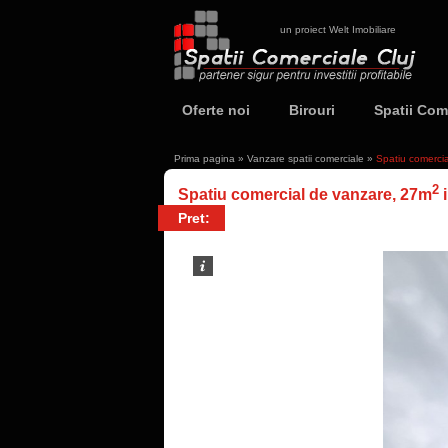
un proiect Welt Imobiliare
Oferte noi
Birouri
Spatii Com
Prima pagina
»
Vanzare spatii comerciale
»
Spatiu comerci
2
Spatiu comercial de vanzare, 27m
i
Pret: