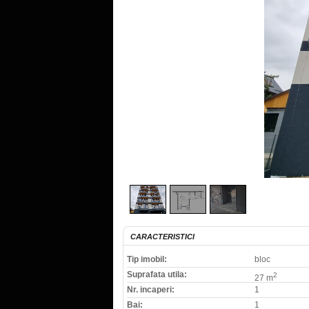
CARACTERISTICI
Tip imobil:
bloc
Suprafata utila:
2
27 m
Nr. incaperi:
1
Bai:
1