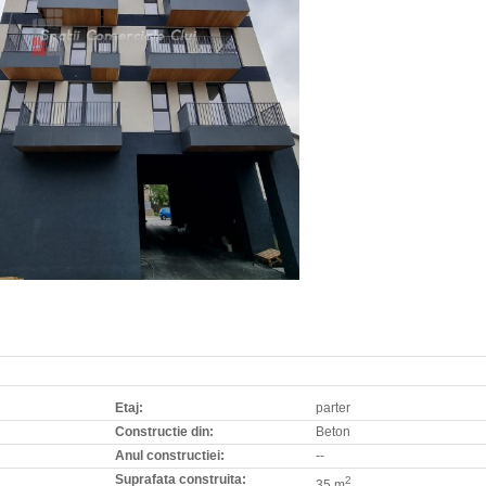
Etaj:
parter
Constructie din:
Beton
Anul constructiei:
--
Suprafata construita:
2
35 m