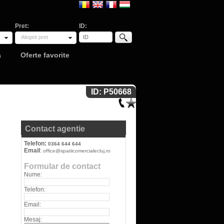
Pret:
ID:
Alegeti pret
a
Oferte favorite
ID: P50668
Contact agentie
Telefon:
0364 644 644
Email
:
office@spatiicomercialecluj.ro
Formular de contact
Nume:
Telefon:
Email:
Mesaj: