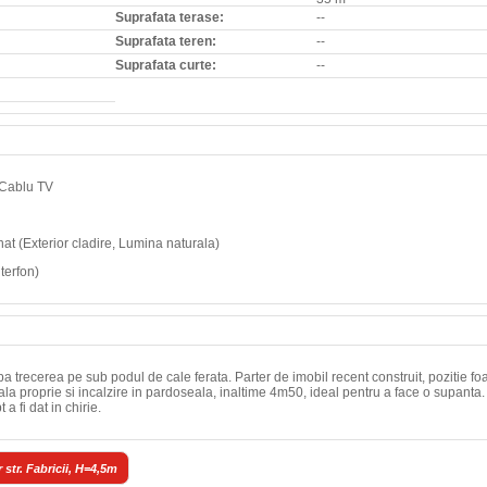
Suprafata terase:
--
Suprafata teren:
--
Suprafata curte:
--
, Cablu TV
minat (Exterior cladire, Lumina naturala)
terfon)
pa trecerea pe sub podul de cale ferata. Parter de imobil recent construit, pozitie fo
rala proprie si incalzire in pardoseala, inaltime 4m50, ideal pentru a face o supanta.
 a fi dat in chirie.
 str. Fabricii, H=4,5m