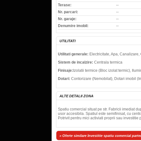
Terase:
--
Nr. parcari:
--
Nr. garaje:
--
Denumire imobil:
--
UTILITATI
Utilitati generale:
Electricitate, Apa, Canalizare
Sistem de incalzire:
Centrala termica
Finisaje:
Izolatii termice (Bloc izolat termic), Ilu
Dotari:
Contorizare (Nemobilat), Dotari imobil (In
ALTE DETALII ZONA
Spatiu comercial situat pe str. Fabricii imediat du
usor accesibila. Spatiul este semifinisat, cu cent
Potrivit pentru mici activiati proprii sau investitie pt
» Oferte similare Investitie spatiu comercial parter